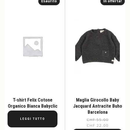
Esaurito
In offerta!
varianti.
varianti.
Le
Le
opzioni
opzioni
possono
possono
essere
essere
scelte
scelte
nella
nella
pagina
pagina
del
del
prodotto
prodotto
T-shirt Felix Cotone
Maglia Girocollo Baby
Organico Bianca Babyclic
Jacquard Antracite Buho
Barcelona
LEGGI TUTTO
CHF
55.00
Il
Il
CHF
22.00
pr
pr