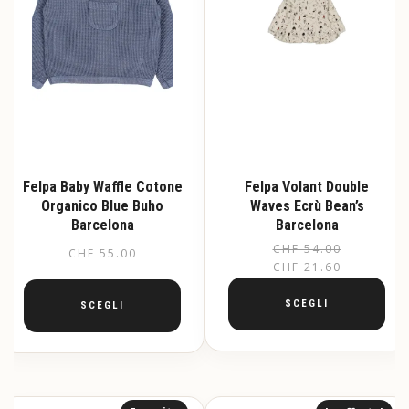
Felpa Baby Waffle Cotone
Felpa Volant Double
Organico Blue Buho
Waves Ecrù Bean’s
Barcelona
Barcelona
CHF
54.00
Il
Il
CHF
55.00
CHF
21.60
pr
pr
or
at
SCEGLI
SCEGLI
er
è:
Questo
Questo
CH
CH
prodotto
prodotto
ha
ha
più
più