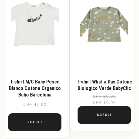
T-shirt M/C Baby Pesce
T-shirt What a Day Cotone
Bianco Cotone Organico
Biologico Verde BabyClic
Buho Barcelona
CHF
39.00
Il
Il
CHF
19.90
CHF
47.00
pr
pr
or
at
SCEGLI
er
è:
SCEGLI
Questo
CH
CH
prodotto
Questo