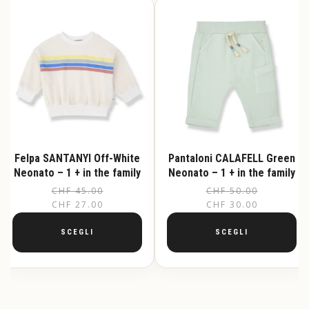
Felpa SANTANYI Off-White
Pantaloni CALAFELL Green
Neonato – 1 + in the family
Neonato – 1 + in the family
CHF
45.00
CHF
50.00
CHF
27.00
CHF
30.00
SCEGLI
SCEGLI
Questo
Questo
prodotto
prodotto
ha
ha
più
più