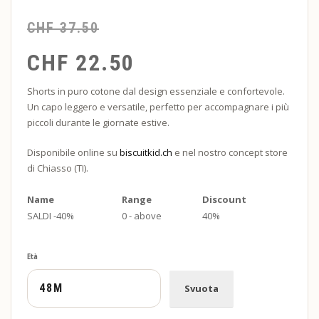
CHF
37.50
CHF
22.50
Shorts in puro cotone dal design essenziale e confortevole.
Un capo leggero e versatile, perfetto per accompagnare i più
piccoli durante le giornate estive.
Disponibile online su
biscuitkid.ch
e nel nostro concept store
di Chiasso (TI).
Name
Range
Discount
SALDI -40%
0 - above
40%
Età
Svuota