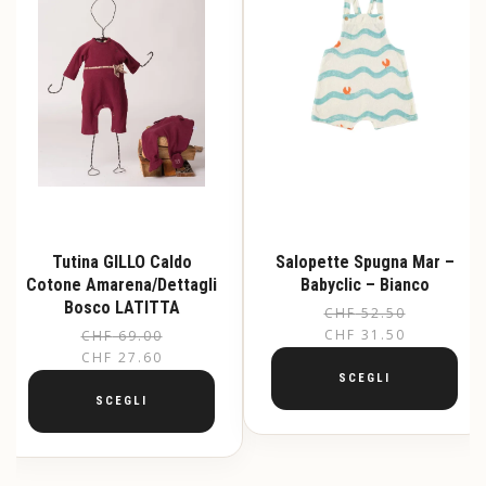
Tutina GILLO Caldo
Salopette Spugna Mar –
Cotone Amarena/Dettagli
Babyclic – Bianco
Bosco LATITTA
CHF
52.50
CHF
31.50
CHF
69.00
Il
Il
CHF
27.60
prezzo
prezzo
SCEGLI
originale
attuale
SCEGLI
era:
è:
Questo
prodotto
Questo
CHF 69.00.
CHF 27.60.
ha
prodotto