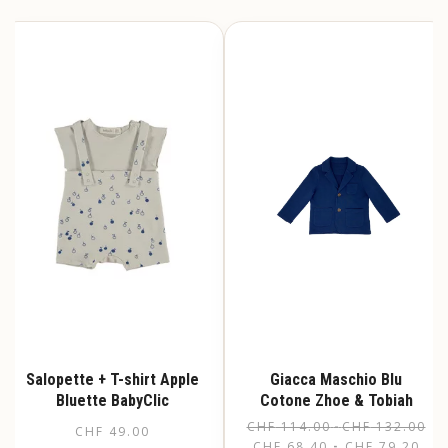
più
ha
varianti.
più
Le
varianti.
opzioni
Le
possono
opzioni
essere
possono
scelte
essere
nella
scelte
pagina
nella
del
pagina
prodotto
del
prodotto
Salopette + T-shirt Apple
Giacca Maschio Blu
Bluette BabyClic
Cotone Zhoe & Tobiah
Fas
CHF
114.00
-
CHF
132.00
CHF
49.00
CHF
68.40
CHF
79.20
di
-